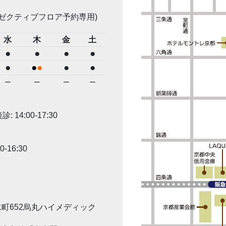
グゼクティブフロア予約専用)
水
木
金
土
●
●
●
●
●
●
●
●
●
–
–
–
–
 14:00-17:30
0-16:30
町652烏丸ハイメディック